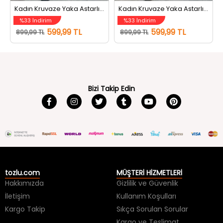
%33 İndirim
%33 İndirim
599,99 TL
599,99 TL
899,99 TL
899,99 TL
Bizi Takip Edin
tozlu.com
MÜŞTERİ HİZMETLERİ
Hakkımızda
Gizlilik ve Güvenlik
İletişim
Kullanım Koşulları
Kargo Takip
Sıkça Sorulan Sorular
Kargo ve Teslimat
İade ve Değişim