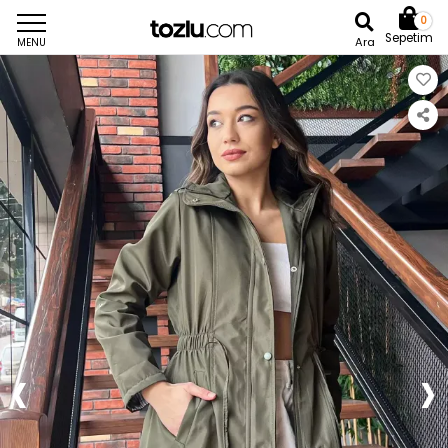
0
Sepetim
Ara
MENU