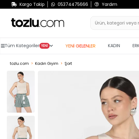
Kargo Takip
05374475666
Yardım
YENİ GELENLER
Tüm Kategoriler
KADIN
ER
YENİ
tozlu.com
Kadın Giyim
Şort