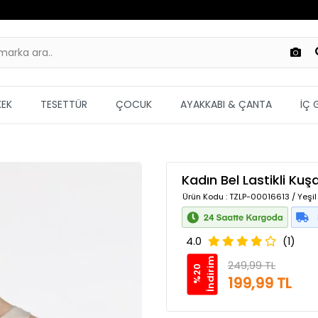
KEK
TESETTÜR
ÇOCUK
AYAKKABI & ÇANTA
İÇ 
Kadın Bel Lastikli Kuş
Ürün Kodu
: TZLP-00016613 / Yeşil
4.0
(1)
m
249,99 TL
%
2
0
İ
n
d
i
r
i
199,99 TL