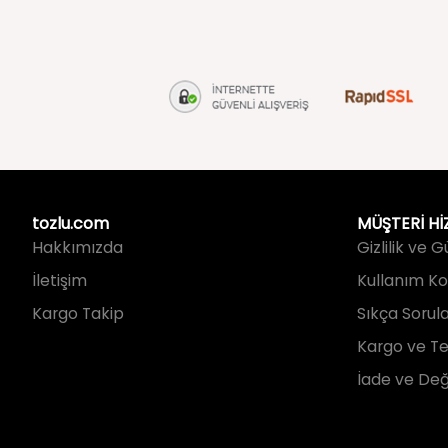
tozlu.com
MÜŞTERİ Hİ
Hakkımızda
Gizlilik ve 
İletişim
Kullanım Koş
Kargo Takip
Sıkça Sorul
Kargo ve Te
İade ve Değ