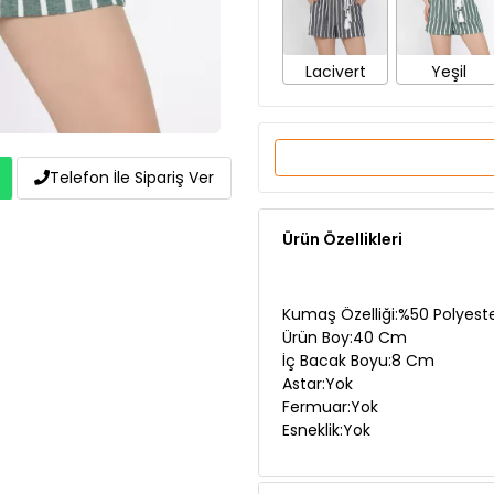
Lacivert
Yeşil
Telefon İle Sipariş Ver
Ürün Özellikleri
Kumaş Özelliği:%50 Polyest
Ürün Boy:40 Cm
İç Bacak Boyu:8 Cm
Astar:Yok
Fermuar:Yok
Esneklik:Yok
Manken Ölçüleri