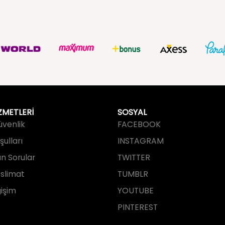
ZMETLERİ
SOSYAL
Güvenlik
FACEBOOK
ulları
INSTAGRAM
an Sorular
TWITTER
slimat
TUMBLR
işim
YOUTUBE
PINTEREST