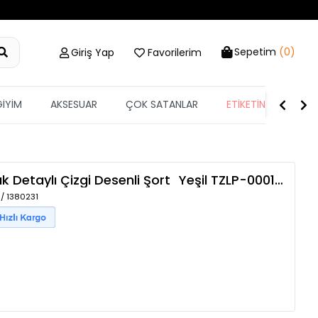
Sepetim
(0)
Giriş Yap
Favorilerim
GİYİM
AKSESUAR
ÇOK SATANLAR
ETİKETİN YARISI
ak Detaylı Çizgi Desenli Şort
Yeşil
TZLP-00016613
 / 1380231