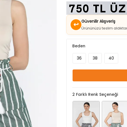
Güvenilir Alışveriş
↩
Ürününüzü teslim aldıkt
Beden
36
38
40
2
Farklı Renk Seçeneği