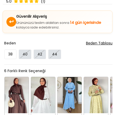
5.0
(1)
Güvenilir Alışveriş
↩
14 gün içerisinde
Ürününüzü teslim aldıktan sonra
kolayca iade edebilirsiniz.
Beden
Beden Tablosu
38
40
42
44
6
Farklı Renk Seçeneği