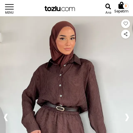
0
Sepetim
Ara
MENU