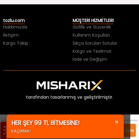
tozlu.com
MÜŞTERİ HİZMETLERİ
Hakkımızda
Gizlilik ve Güvenlik
İletişim
Kullanım Koşulları
Kargo Takip
Sıkça Sorulan Sorular
Kargo ve Teslimat
İade ve Değişim
tarafından tasarlanmış ve geliştirilmiştir.
m
%
4
4
İ
n
d
i
r
i
×
1599,99 TL
Sepete Ekle
HER ŞEY 99 TL BİTMESİNE!
899,99 TL