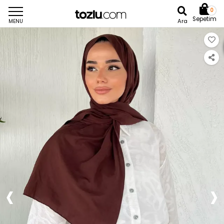
0
Sepetim
Ara
MENU