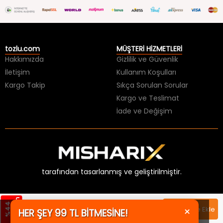
tozlu.com
MÜŞTERİ HİZMETLERİ
Hakkımızda
Gizlilik ve Güvenlik
İletişim
Kullanım Koşulları
Kargo Takip
Sıkça Sorulan Sorular
Kargo ve Teslimat
İade ve Değişim
tarafından tasarlanmış ve geliştirilmiştir.
m
%
4
4
İ
n
d
i
r
i
×
1599,99 TL
Sepete Ekle
HER ŞEY 99 TL BİTMESİNE!
899,99 TL