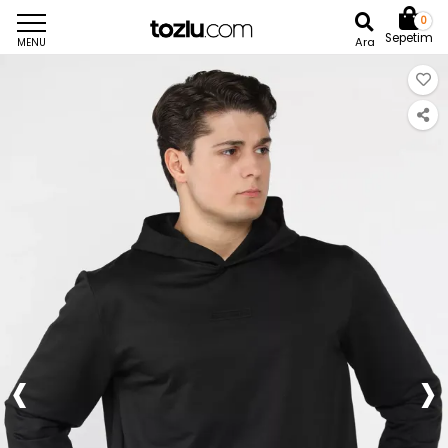
0
Sepetim
Ara
MENU