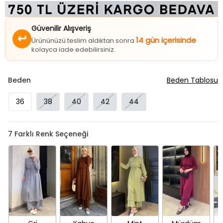
Güvenilir Alışveriş
↩
14 gün içerisinde
Ürününüzü teslim aldıktan sonra
kolayca iade edebilirsiniz.
Beden
Beden Tablosu
36
38
40
42
44
7
Farklı Renk Seçeneği
Gri
Kahve
Mint
Mürdüm