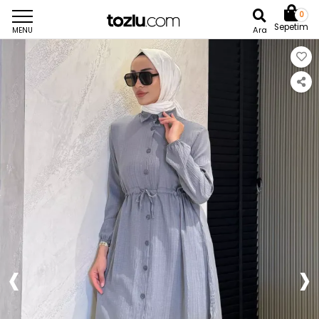
0
Sepetim
Ara
MENU