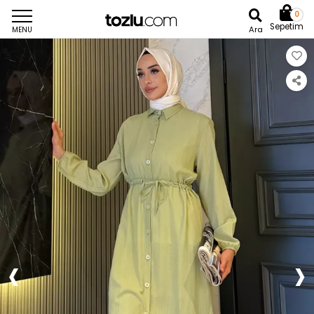
0
Sepetim
Ara
MENU