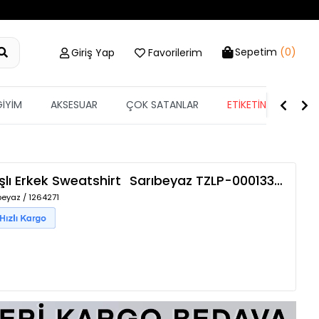
Sepetim
(0)
Giriş Yap
Favorilerim
GİYİM
AKSESUAR
ÇOK SATANLAR
ETİKETİN YARISI
şlı Erkek Sweatshirt
Sarıbeyaz
TZLP-00013304
beyaz / 1264271