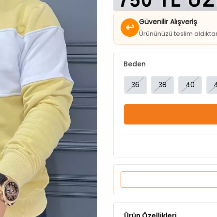
↩
Ürününüzü teslim aldıkt
Beden
36
38
40
Ürün Özellikleri