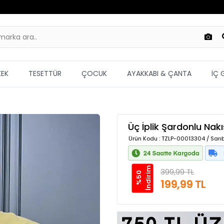
KEK
TESETTÜR
ÇOCUK
AYAKKABI & ÇANTA
İÇ 
Üç İplik Şardonlu Nakı
Ürün Kodu
: TZLP-00013304 / Sarı
m
399,99 TL
%
5
0
İ
n
d
i
r
i
199,99 TL
Güvenilir Alışveriş