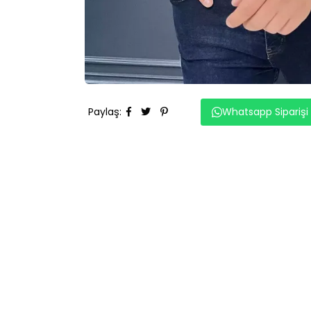
Paylaş
:
Whatsapp Siparişi