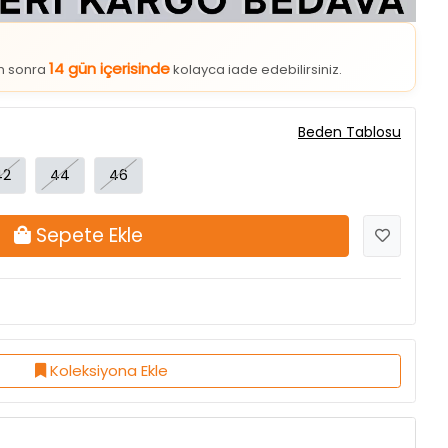
14 gün içerisinde
an sonra
kolayca iade edebilirsiniz.
Beden Tablosu
42
44
46
Sepete Ekle
Koleksiyona Ekle