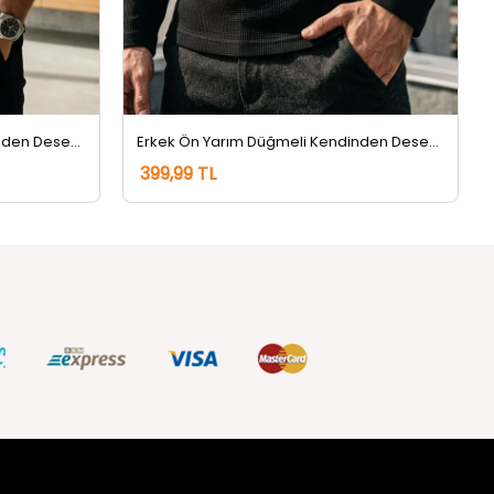
Erkek Ön Yarım Düğmeli Kendinden Desenli Sweatshirt Lacivert
Erkek Ön Yarım Düğmeli Kendinden Desenli Sweatshirt Siyah
399,99 TL