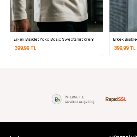
Erkek Bisiklet Yaka Basic Sweatshirt Krem
Erkek Bisikl
399,99 TL
399,99 TL
tozlu.com
MÜŞTERİ Hİ
Hakkımızda
Gizlilik ve 