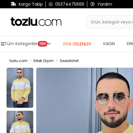
Kargo Takip
05374475666
Yardım
YENİ GELENLER
Tüm Kategoriler
KADIN
ER
YENİ
tozlu.com
Erkek Giyim
Sweatshirt