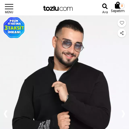
0
Sepetim
Ara
MENU