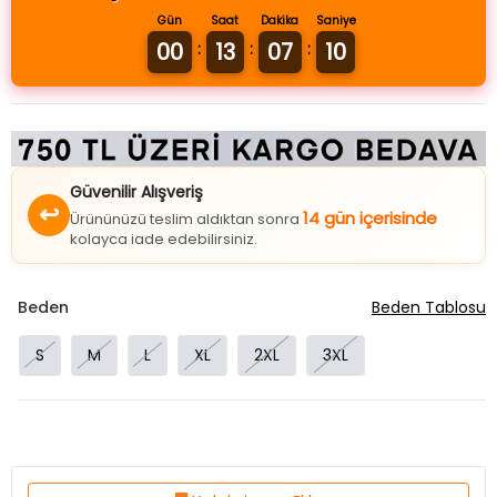
Gün
Saat
Dakika
Saniye
00
13
07
10
:
:
:
Güvenilir Alışveriş
↩
14 gün içerisinde
Ürününüzü teslim aldıktan sonra
kolayca iade edebilirsiniz.
Beden
Beden Tablosu
S
M
L
XL
2XL
3XL