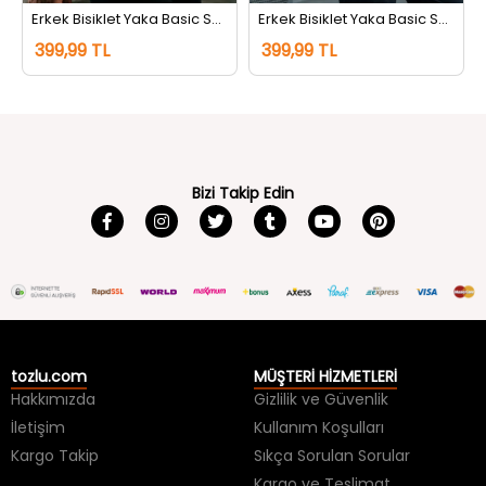
399,99 TL
399,99 TL
Bizi Takip Edin
tozlu.com
MÜŞTERİ HİZMETLERİ
Hakkımızda
Gizlilik ve Güvenlik
İletişim
Kullanım Koşulları
Kargo Takip
Sıkça Sorulan Sorular
Kargo ve Teslimat
İade ve Değişim