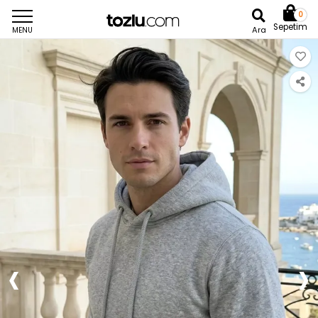
0
Sepetim
Ara
MENU