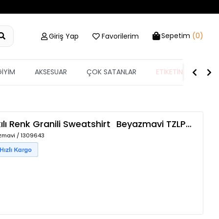
Sepetim
(0)
Giriş Yap
Favorilerim
GİYİM
AKSESUAR
ÇOK SATANLAR
ETİKETİN YARISI
lı Renk Granili Sweatshirt
Beyazmavi
TZLP-00013915
azmavi / 1309643