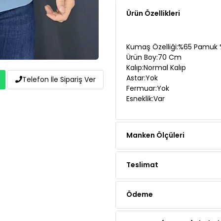
Kumaş Özelliği:%65 Pamuk %
Ürün Boy:70 Cm
Kalıp:Normal Kalıp
Astar:Yok
Fermuar:Yok
Esneklik:Var
Telefon İle Sipariş Ver
Manken Ölçüleri
Teslimat
Ödeme
Yorumlar (1 yorum)