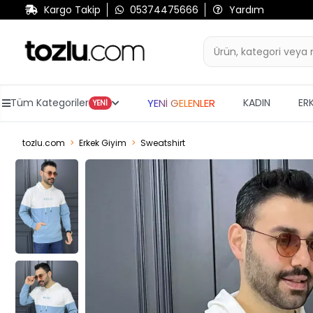
Kargo Takip
05374475666
Yardım
YENİ GELENLER
Tüm Kategoriler
KADIN
ER
YENİ
tozlu.com
Erkek Giyim
Sweatshirt