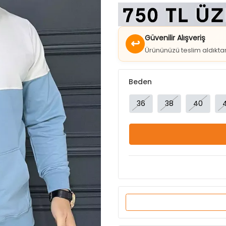
Güvenilir Alışveriş
↩
Ürününüzü teslim aldıkt
Beden
36
38
40
Ürün Özellikleri