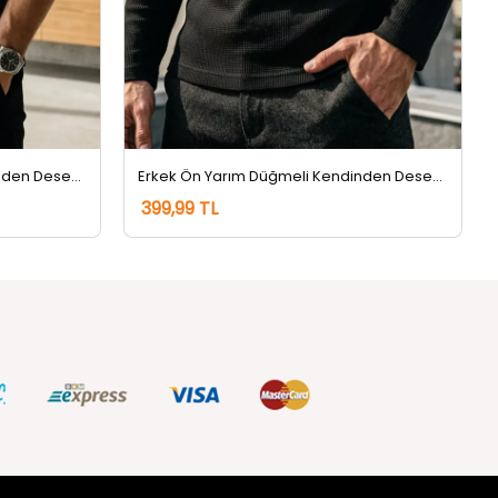
Erkek Ön Yarım Düğmeli Kendinden Desenli Sweatshirt Lacivert
Erkek Ön Yarım Düğmeli Kendinden Desenli Sweatshirt Siyah
399,99 TL