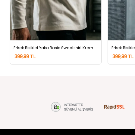
Erkek Bisiklet Yaka Basic Sweatshirt Krem
Erkek Bisikl
399,99 TL
399,99 TL
tozlu.com
MÜŞTERİ Hİ