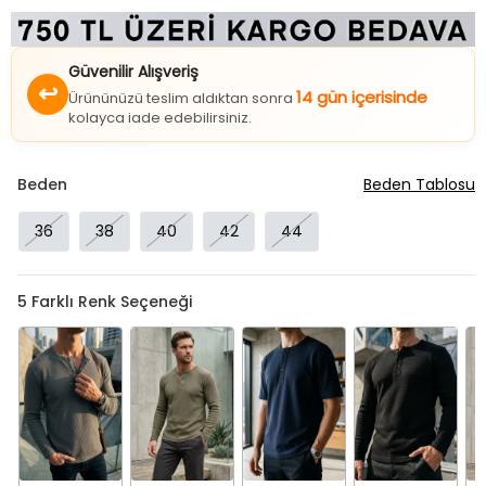
Güvenilir Alışveriş
↩
14 gün içerisinde
Ürününüzü teslim aldıktan sonra
kolayca iade edebilirsiniz.
Beden
Beden Tablosu
36
38
40
42
44
5
Farklı Renk Seçeneği
Füme
Haki
Lacivert
Siyah