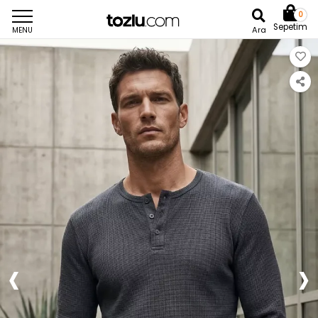
0
Sepetim
Ara
MENU