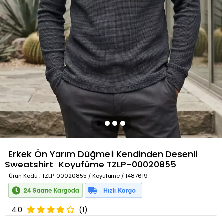
Erkek Ön Yarım Düğmeli Kendinden Desenli
Sweatshirt
Koyufüme
TZLP-00020855
Ürün Kodu
: TZLP-00020855 / Koyufüme / 1487619
4.0
(1)