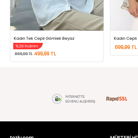
Kadın Tek Cepli Gömlek Beyaz
Kadın Cepli
%29 İndirim
699,99 TL
499,99 TL
699,99 TL
tozlu.com
MÜŞTERİ Hİ
Hakkımızda
Gizlilik ve 