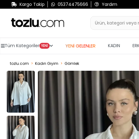
Kargo Takip
05374475666
Yardım
YENİ GELENLER
Tüm Kategoriler
KADIN
ER
YENİ
tozlu.com
Kadın Giyim
Gömlek