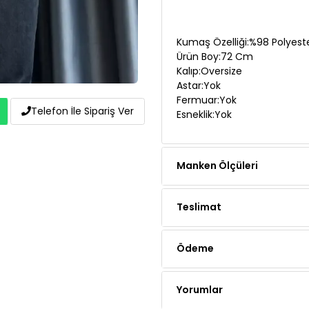
Kumaş Özelliği:%98 Polyeste
Ürün Boy:72 Cm
Kalıp:Oversize
Astar:Yok
Fermuar:Yok
Esneklik:Yok
Telefon İle Sipariş Ver
Manken Ölçüleri
Teslimat
Ödeme
Yorumlar