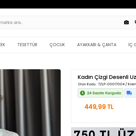
KEK
TESETTÜR
ÇOCUK
AYAKKABI & ÇANTA
İÇ 
Kadın Çizgi Desenli 
Ürün Kodu
: TZLP-00017004 / Krem
449,99 TL
Güvenilir Alışveriş