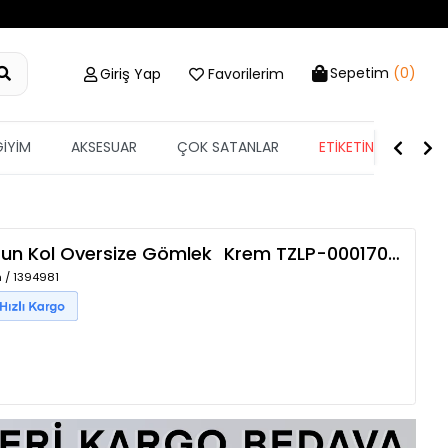
Sepetim
(0)
Giriş Yap
Favorilerim
GİYİM
AKSESUAR
ÇOK SATANLAR
ETİKETİN YARISI
Uzun Kol Oversize Gömlek
Krem
TZLP-00017004
 / 1394981