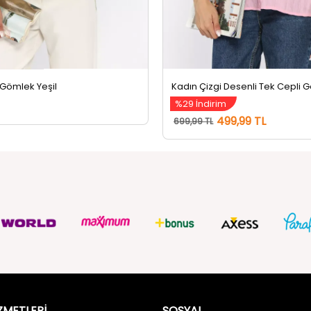
 Gömlek Yeşil
%29 İndirim
499,99 TL
699,99 TL
ZMETLERİ
SOSYAL
Güvenlik
FACEBOOK