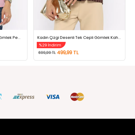
Kadın Çizgi Desenli Tek Cepli Gömlek Pembe
Kadın Çizgi Desenli Tek Cepli Gömlek Kahve
%29 İndirim
499,99 TL
699,99 TL