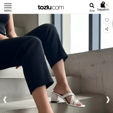
0
Sepetim
Ara
MENU