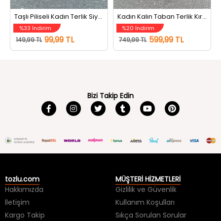
Taşlı Piliseli Kadın Terlik Siyah
Kadın Kalın Taban Terlik Kırmızı
%33 İndirim
%20 İndirim
99,99 TL
599,99 TL
149,99 TL
749,99 TL
Bizi Takip Edin
tozlu.com
MÜŞTERİ HİZMETLERİ
Hakkımızda
Gizlilik ve Güvenlik
İletişim
Kullanım Koşulları
Kargo Takip
Sıkça Sorulan Sorular
Kargo ve Teslimat