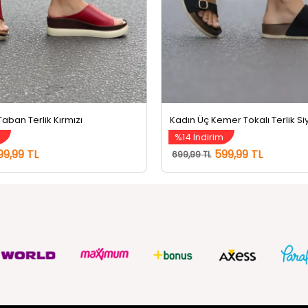
Taban Terlik Kırmızı
Kadın Üç Kemer Tokalı Terlik Si
m
%14 İndirim
99,99 TL
599,99 TL
699,99 TL