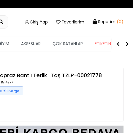
Sepetim
(0)
Giriş Yap
Favorilerim
GİYİM
AKSESUAR
ÇOK SATANLAR
ETİKETİN YARISI
apraz Bantlı Terlik
Taş
TZLP-00021778
 1514277