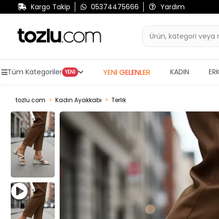
Kargo Takip
05374475666
Yardım
YENİ GELENLER
Tüm Kategoriler
KADIN
ER
YENİ
tozlu.com
Kadın Ayakkabı
Terlik