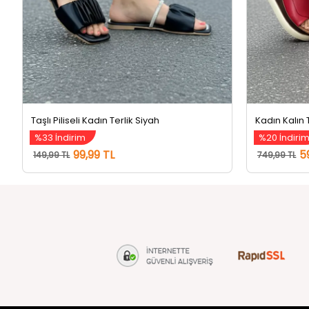
Taşlı Piliseli Kadın Terlik Siyah
Kadın Kalın 
%33 İndirim
%20 İndiri
99,99 TL
5
149,99 TL
749,99 TL