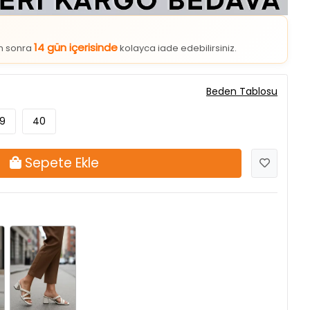
14 gün içerisinde
an sonra
kolayca iade edebilirsiniz.
Beden Tablosu
9
40
Sepete Ekle