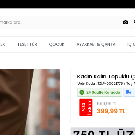
KEK
TESETTÜR
ÇOCUK
AYAKKABI & ÇANTA
İÇ 
Kadın Kalın Topuklu Ç
Ürün Kodu
: TZLP-00021778 / Taş /
m
599,99 TL
%
3
3
İ
n
d
i
r
i
399,99 TL