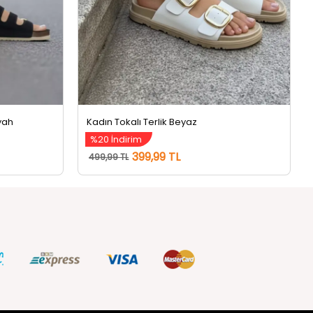
yah
Kadın Tokalı Terlik Beyaz
%20 İndirim
399,99 TL
499,99 TL