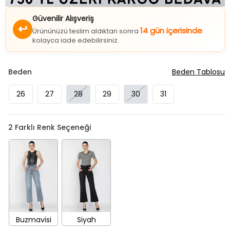
Güvenilir Alışveriş
↩
14 gün içerisinde
Ürününüzü teslim aldıktan sonra
kolayca iade edebilirsiniz.
Beden
Beden Tablosu
26
27
28
29
30
31
2
Farklı Renk Seçeneği
Buzmavisi
Siyah