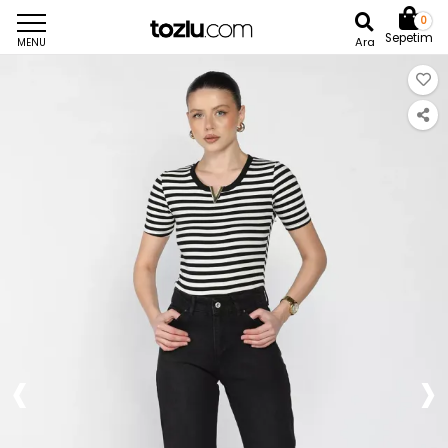
0
Sepetim
Ara
MENU