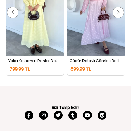
Yaka Katlamalı Dantel Detaylı Bluz Etek Tesettür İkili Takım Sarı
Güpür Detaylı Gömlek Bel Lastikli Etek Tesettür İkili Takım Pembe
799,99 TL
899,99 TL
Bizi Takip Edin