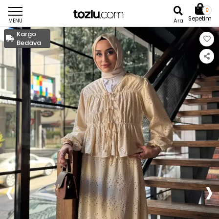
0
Sepetim
Ara
MENU
Kargo
Bedava