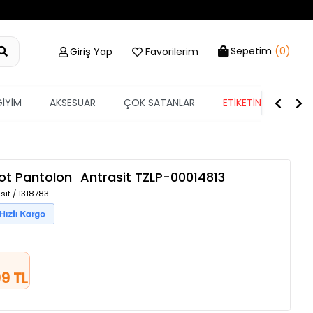
Sepetim
(0)
Giriş Yap
Favorilerim
GİYİM
AKSESUAR
ÇOK SATANLAR
ETİKETİN YARISI
ot Pantolon
Antrasit
TZLP-00014813
sit / 1318783
9 TL