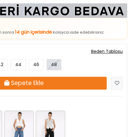
14 gün içerisinde
an sonra
kolayca iade edebilirsiniz.
Beden Tablosu
42
44
46
48
Sepete Ekle