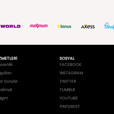
ZMETLERİ
SOSYAL
Güvenlik
FACEBOOK
ulları
INSTAGRAM
an Sorular
TWITTER
slimat
TUMBLR
işim
YOUTUBE
PINTEREST