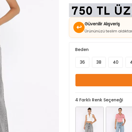
Güvenilir Alışveriş
↩
Ürününüzü teslim aldıkt
Beden
36
38
40
4
Farklı Renk Seçeneği