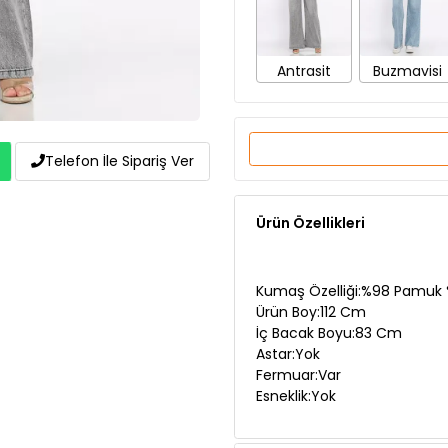
Antrasit
Buzmavisi
Telefon İle Sipariş Ver
Ürün Özellikleri
Kumaş Özelliği:%98 Pamuk %
Ürün Boy:112 Cm
İç Bacak Boyu:83 Cm
Astar:Yok
Fermuar:Var
Esneklik:Yok