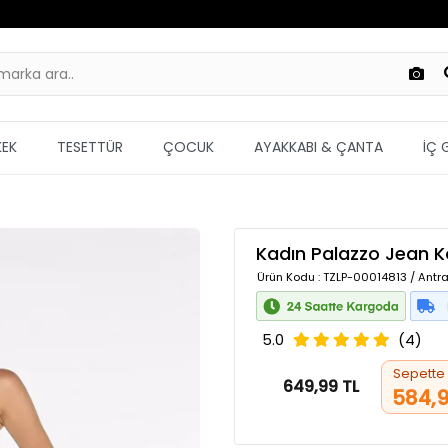
KEK
TESETTÜR
ÇOCUK
AYAKKABI & ÇANTA
İÇ 
Kadın Palazzo Jean K
Ürün Kodu
: TZLP-00014813 / Antra
5.0
(4)
Sepette
649,99 TL
584,9