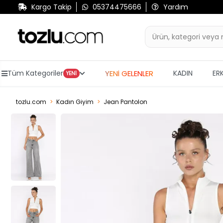
Kargo Takip
05374475666
Yardım
YENİ GELENLER
Tüm Kategoriler
KADIN
ER
YENİ
tozlu.com
Kadın Giyim
Jean Pantolon