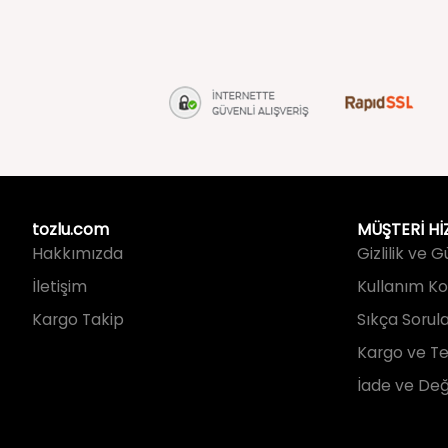
tozlu.com
MÜŞTERİ Hİ
Hakkımızda
Gizlilik ve 
İletişim
Kullanım Koş
Kargo Takip
Sıkça Sorul
Kargo ve Te
İade ve Değ