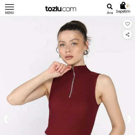
0
Sepetim
Ara
MENU