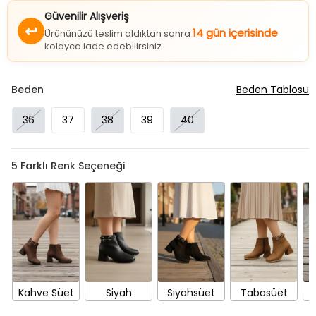
Güvenilir Alışveriş
↩
14 gün içerisinde
Ürününüzü teslim aldıktan sonra
kolayca iade edebilirsiniz.
Beden
Beden Tablosu
36
37
38
39
40
5
Farklı Renk Seçeneği
Kahve Süet
Siyah
Siyahsüet
Tabasüet