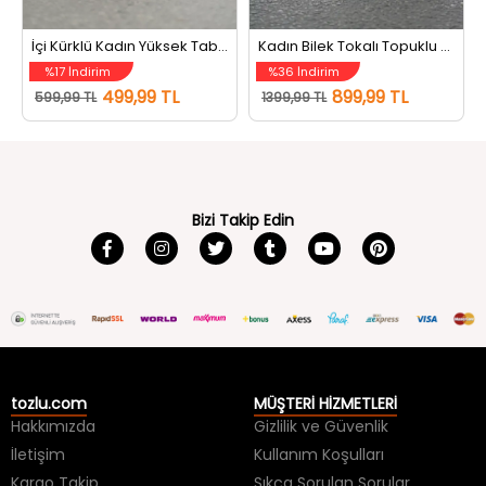
İçi Kürklü Kadın Yüksek Taban Bot Füme
Kadın Bilek Tokalı Topuklu Bot Siyah
%17 İndirim
%36 İndirim
499,99 TL
899,99 TL
599,99 TL
1399,99 TL
Bizi Takip Edin
tozlu.com
MÜŞTERİ HİZMETLERİ
Hakkımızda
Gizlilik ve Güvenlik
İletişim
Kullanım Koşulları
Kargo Takip
Sıkça Sorulan Sorular