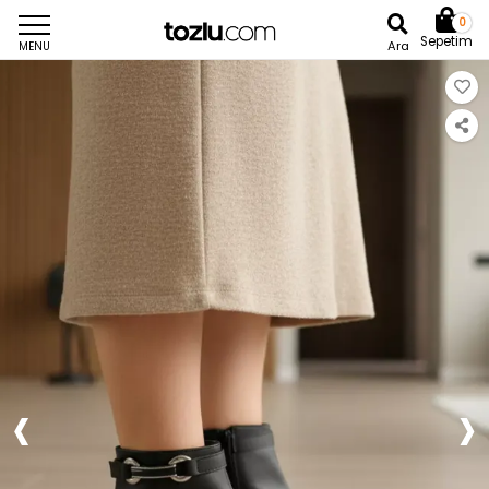
0
Sepetim
Ara
MENU