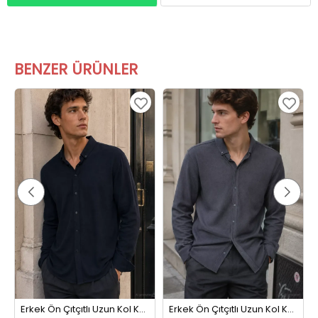
BENZER ÜRÜNLER
rem
Erkek Ön Çıtçıtlı Uzun Kol Kendinden Desenli Gömlek Lacivert
Erkek Ön Çıtçıtlı Uzun Kol Kendinden Desenli Gömlek Gri