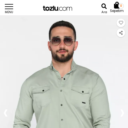
0
Sepetim
Ara
MENU