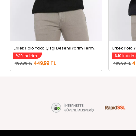
Erkek Polo Yaka Çizgi Desenli Yarım Fermuarlı Triko Kazak Siyah
%10 İndirim
%10 İndirim
449,99 TL
4
499,99 TL
499,99 TL
tozlu.com
MÜŞTERİ Hİ