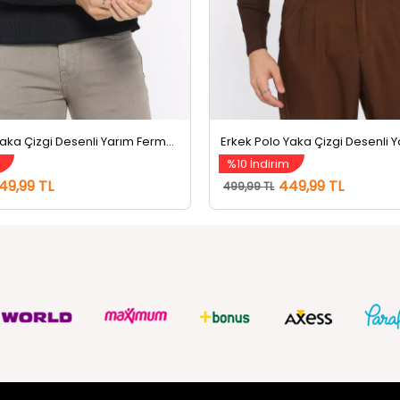
Erkek Polo Yaka Çizgi Desenli Yarım Fermuarlı Triko Kazak Lacivert
%10 İndirim
49,99 TL
449,99 TL
499,99 TL
ZMETLERİ
SOSYAL