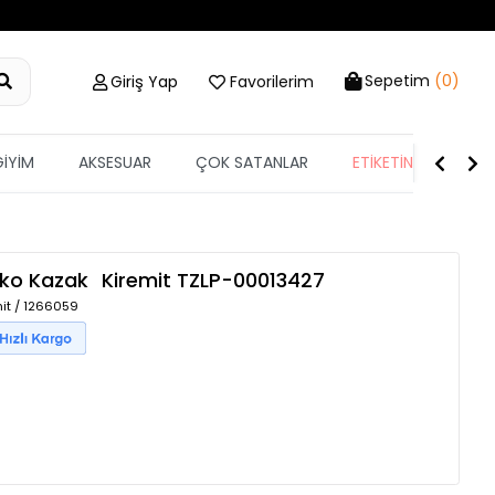
Sepetim
(0)
Giriş Yap
Favorilerim
GİYİM
AKSESUAR
ÇOK SATANLAR
ETİKETİN YARISI
riko Kazak
Kiremit
TZLP-00013427
mit / 1266059