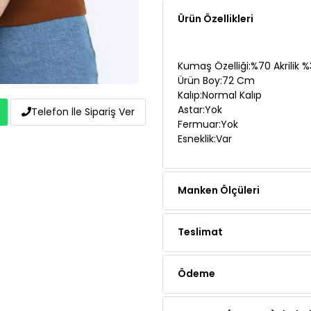
Kumaş Özelliği:%70 Akrilik
Ürün Boy:72 Cm
Kalıp:Normal Kalıp
Astar:Yok
Fermuar:Yok
Esneklik:Var
Telefon İle Sipariş Ver
Manken Ölçüleri
Teslimat
Ödeme
Yorumlar (6 yorum)