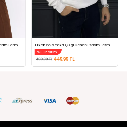
Erkek Polo Yaka Çizgi Desenli Yarım Fermuarlı Triko Kazak Kahve
Erkek Polo Yaka Çizgi Desenli Yarım Fermuarlı Triko Kazak Beyaz
%10 İndirim
449,99 TL
499,99 TL