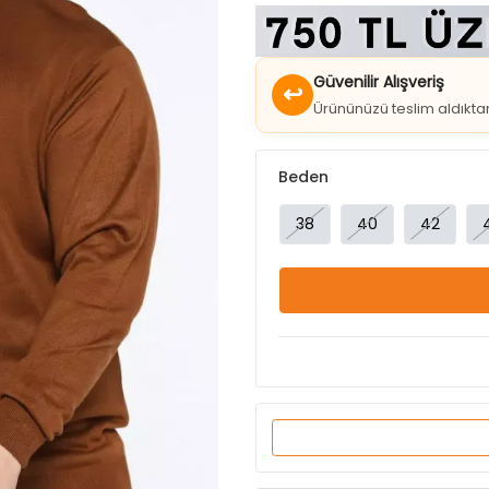
Güvenilir Alışveriş
↩
Ürününüzü teslim aldıkt
Beden
38
40
42
Ürün Özellikleri