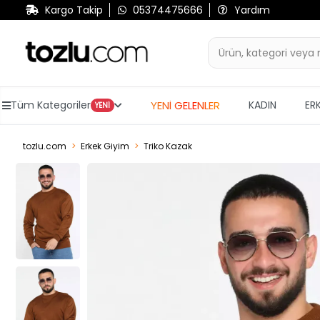
Kargo Takip
05374475666
Yardım
YENİ GELENLER
Tüm Kategoriler
KADIN
ER
YENİ
tozlu.com
Erkek Giyim
Triko Kazak