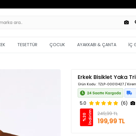
KEK
TESETTÜR
ÇOCUK
AYAKKABI & ÇANTA
İÇ 
Erkek Bisiklet Yaka T
Ürün Kodu
: TZLP-00013427 / Kire
5.0
(6)
m
249,99 TL
%
2
0
İ
n
d
i
r
i
199,99 TL