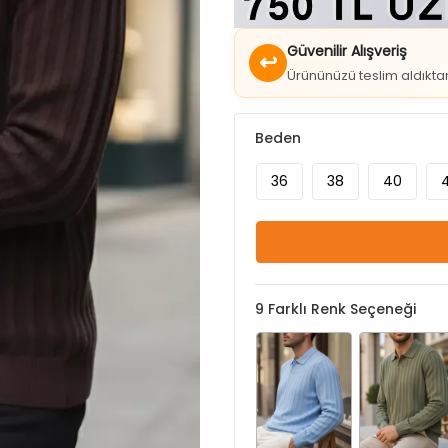
Güvenilir Alışveriş
↩
Ürününüzü teslim aldıkt
Beden
36
38
40
9
Farklı Renk Seçeneği
Açıkmavi
Haki