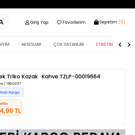
Sepetim
(0)
Giriş Yap
Favorilerim
GİYİM
AKSESUAR
ÇOK SATANLAR
ETİKETİN YARISI
ek Triko Kazak
Kahve
TZLP-00019664
ve / 1460037
ette
4,99 TL