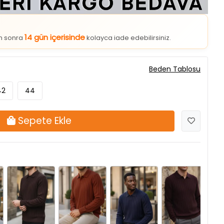
14 gün içerisinde
an sonra
kolayca iade edebilirsiniz.
Beden Tablosu
42
44
Sepete Ekle
Kahve
Kiremit
Lacivert
Mürdüm