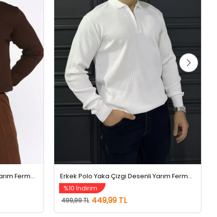
Erkek Polo Yaka Çizgi Desenli Yarım Fermuarlı Triko Kazak Kahve
Erkek Polo Yaka Çizgi Desenli Yarım Fermuarlı Triko Kazak Beyaz
%10 İndirim
449,99 TL
499,99 TL