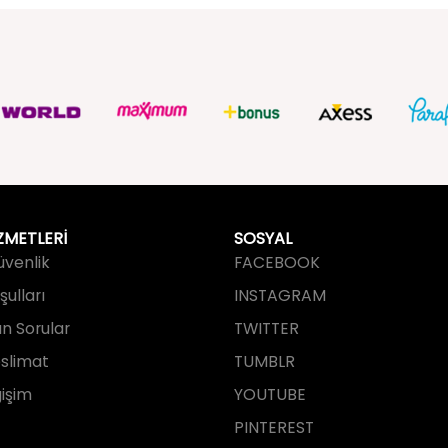
ZMETLERİ
SOSYAL
Güvenlik
FACEBOOK
ulları
INSTAGRAM
an Sorular
TWITTER
slimat
TUMBLR
işim
YOUTUBE
PINTEREST