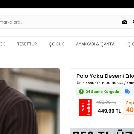
KEK
TESETTÜR
ÇOCUK
AYAKKABI & ÇANTA
İÇ 
Polo Yaka Desenli Erk
Ürün Kodu
: TZLP-00019664 / Kah
499,99 TL
m
Sep
%
1
0
İ
n
d
i
r
i
40
449,99 TL