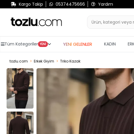
Kargo Takip
05374475666
Yardım
YENİ GELENLER
Tüm Kategoriler
KADIN
ER
YENİ
tozlu.com
Erkek Giyim
Triko Kazak