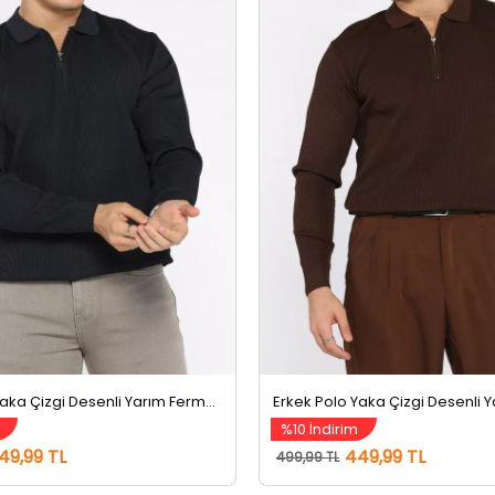
Erkek Polo Yaka Çizgi Desenli Yarım Fermuarlı Triko Kazak Lacivert
%10 İndirim
49,99 TL
449,99 TL
499,99 TL