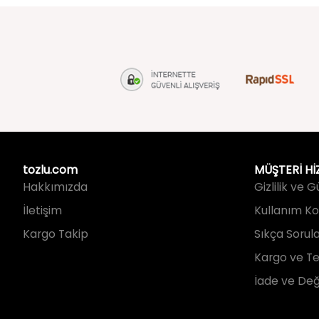
tozlu.com
MÜŞTERİ Hİ
Hakkımızda
Gizlilik ve 
İletişim
Kullanım Koş
Kargo Takip
Sıkça Sorul
Kargo ve Te
İade ve Değ