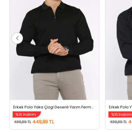
Erkek Polo Yaka Çizgi Desenli Yarım Fermuarlı Triko Kazak Siyah
%10 İndirim
%10 İndirim
449,99 TL
4
499,99 TL
499,99 TL