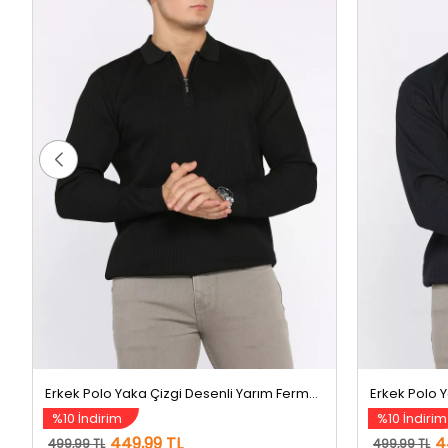
Erkek Polo Yaka Çizgi Desenli Yarım Fermuarlı Triko Kazak Siyah
%10 İndirim
%10 İndirim
449,99 TL
4
499,99 TL
499,99 TL