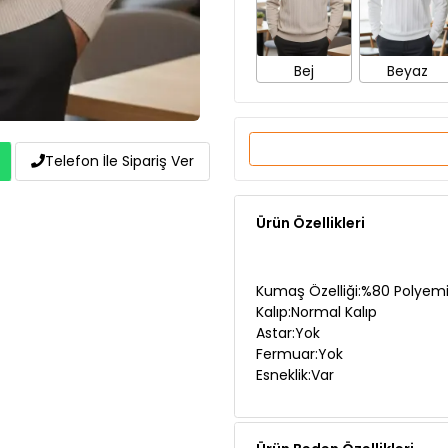
Bej
Beyaz
Telefon İle Sipariş Ver
Ürün Özellikleri
Kumaş Özelliği:%80 Polyemid
Kalıp:Normal Kalıp
Astar:Yok
Fermuar:Yok
Esneklik:Var
Ürün Beden Özellikleri