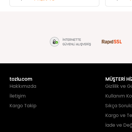
tozlu.com
MÜŞTERİ Hİ
Hakkımızda
Gizlilik ve 
İletişim
Kullanım Koş
Kargo Takip
Sıkça Sorul
Kargo ve Te
İade ve Değ