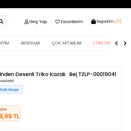
Sepetim
(0)
Giriş Yap
Favorilerim
GİYİM
AKSESUAR
ÇOK SATANLAR
ETİKETİN YARISI
inden Desenli Triko Kazak
Bej
TZLP-00019041
/ 1443989
ette
9,99 TL