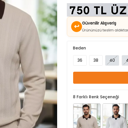
Güvenilir Alışveriş
↩
Ürününüzü teslim aldıkt
Beden
36
38
40
8
Farklı Renk Seçeneği