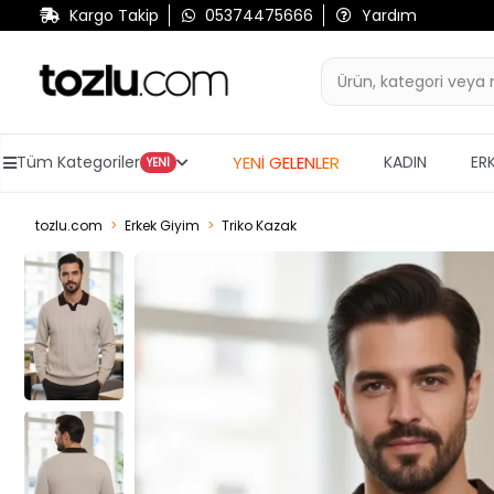
Kargo Takip
05374475666
Yardım
YENİ GELENLER
Tüm Kategoriler
KADIN
ER
YENİ
tozlu.com
Erkek Giyim
Triko Kazak