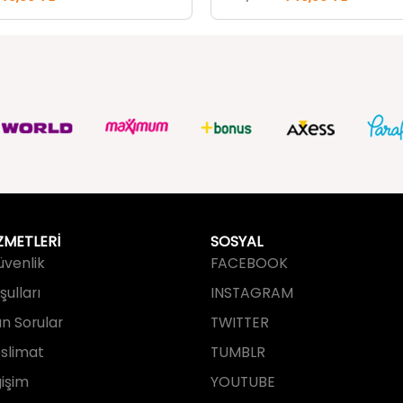
ZMETLERİ
SOSYAL
Güvenlik
FACEBOOK
ulları
INSTAGRAM
an Sorular
TWITTER
slimat
TUMBLR
işim
YOUTUBE
PINTEREST