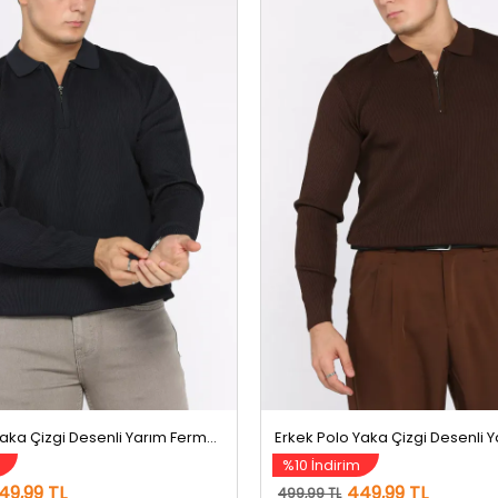
Erkek Polo Yaka Çizgi Desenli Yarım Fermuarlı Triko Kazak Lacivert
%10 İndirim
49,99 TL
449,99 TL
499,99 TL