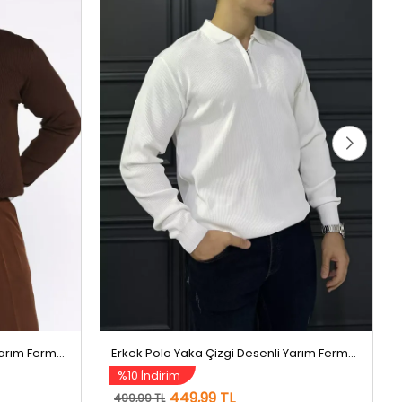
Erkek Polo Yaka Çizgi Desenli Yarım Fermuarlı Triko Kazak Kahve
Erkek Polo Yaka Çizgi Desenli Yarım Fermuarlı Triko Kazak Beyaz
%10 İndirim
449,99 TL
499,99 TL