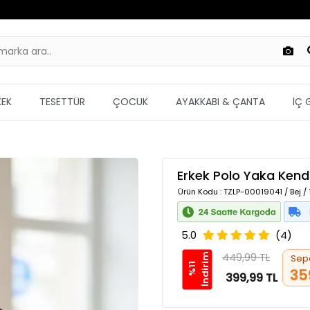
KEK
TESETTÜR
ÇOCUK
AYAKKABI & ÇANTA
İÇ 
Erkek Polo Yaka Kend
Ürün Kodu
: TZLP-00019041 / Bej 
5.0
(4)
449,99 TL
m
Sep
%
1
1
İ
n
d
i
r
i
35
399,99 TL