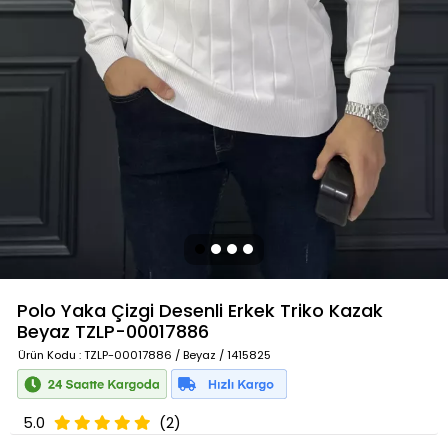
Polo Yaka Çizgi Desenli Erkek Triko Kazak
Beyaz
TZLP-00017886
Ürün Kodu
: TZLP-00017886 / Beyaz / 1415825
5.0
(2)