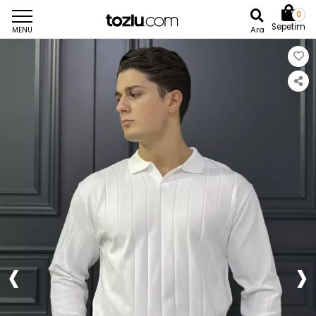
0
Sepetim
Ara
MENU