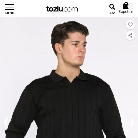
0
Sepetim
Ara
MENU