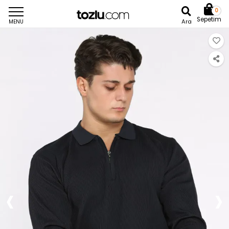
0
Sepetim
Ara
MENU