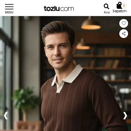
0
Sepetim
Ara
MENU