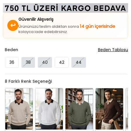
Güvenilir Alışveriş
↩
14 gün içerisinde
Ürününüzü teslim aldıktan sonra
kolayca iade edebilirsiniz.
Beden
Beden Tablosu
36
38
40
42
44
8
Farklı Renk Seçeneği
Bej
Beyaz
Haki
Kahve