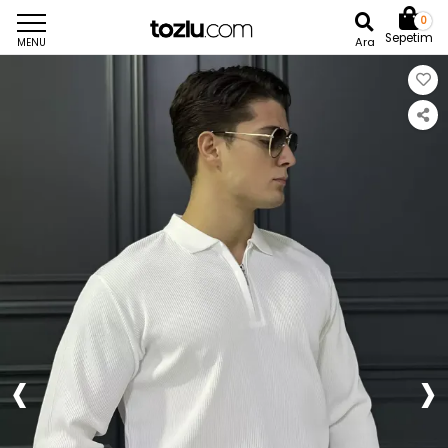
0
Sepetim
Ara
MENU