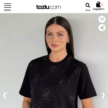
0
Sepetim
Ara
MENU