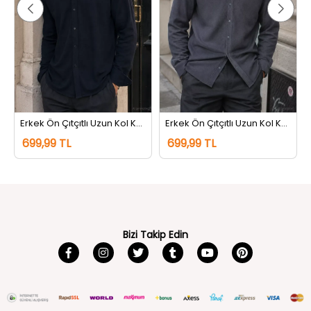
rem
Erkek Ön Çıtçıtlı Uzun Kol Kendinden Desenli Gömlek Lacivert
Erkek Ön Çıtçıtlı Uzun Kol Kendinden Desenli Gömlek Gri
699,99 TL
699,99 TL
Bizi Takip Edin