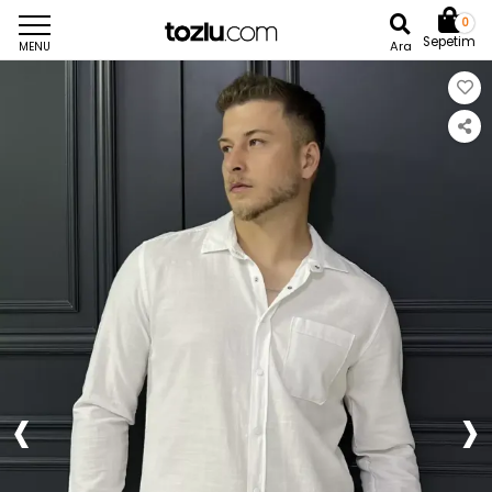
0
Sepetim
Ara
MENU