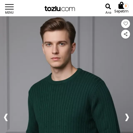
0
Sepetim
Ara
MENU