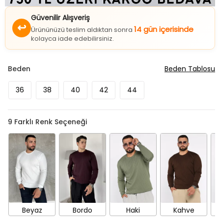
Güvenilir Alışveriş
↩
14 gün içerisinde
Ürününüzü teslim aldıktan sonra
kolayca iade edebilirsiniz.
Beden
Beden Tablosu
36
38
40
42
44
9
Farklı Renk Seçeneği
Beyaz
Bordo
Haki
Kahve