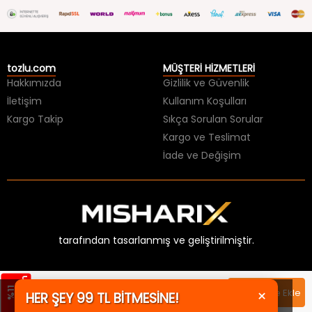
tozlu.com
MÜŞTERİ HİZMETLERİ
Hakkımızda
Gizlilik ve Güvenlik
İletişim
Kullanım Koşulları
Kargo Takip
Sıkça Sorulan Sorular
Kargo ve Teslimat
İade ve Değişim
tarafından tasarlanmış ve geliştirilmiştir.
m
%
1
1
İ
n
d
i
r
i
×
449,99 TL
Sepete Ekle
HER ŞEY 99 TL BİTMESİNE!
399,99 TL