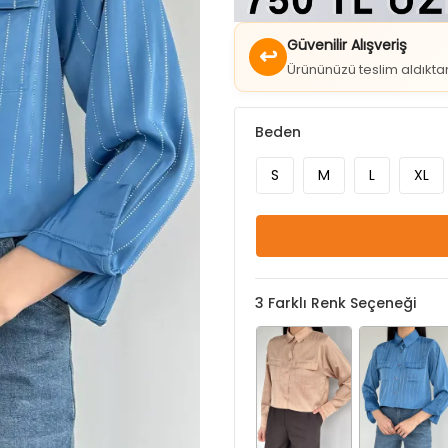
↩
Ürününüzü teslim aldıkt
Beden
S
M
L
XL
3
Farklı Renk Seçeneği
Bej
Mavi