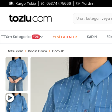
Kargo Takip
05374475666
Yardım
YENİ GELENLER
Tüm Kategoriler
KADIN
ER
YENİ
tozlu.com
Kadın Giyim
Gömlek