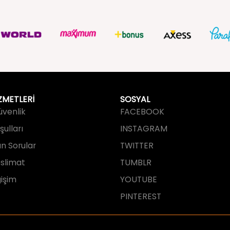
ZMETLERİ
SOSYAL
Güvenlik
FACEBOOK
ulları
INSTAGRAM
an Sorular
TWITTER
slimat
TUMBLR
işim
YOUTUBE
PINTEREST
tarafından tasarlanmış ve geliştirilmi