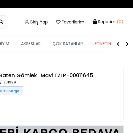
Sepetim
(0)
Giriş Yap
Favorilerim
GİYİM
AKSESUAR
ÇOK SATANLAR
ETİKETİN YARISI
n Saten Gömlek
Mavi
TZLP-00011645
 / 1231999