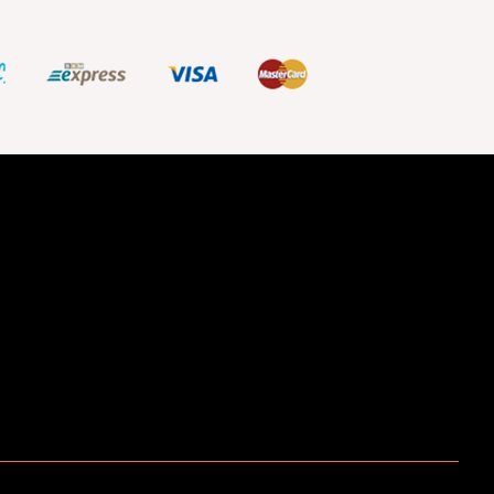
ştir.