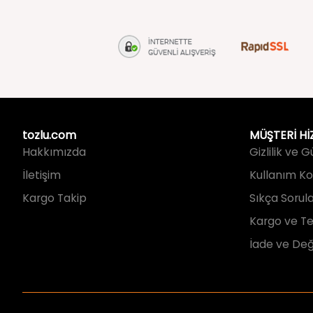
tozlu.com
MÜŞTERİ Hİ
Hakkımızda
Gizlilik ve 
İletişim
Kullanım Koş
Kargo Takip
Sıkça Sorul
Kargo ve Te
İade ve Değ