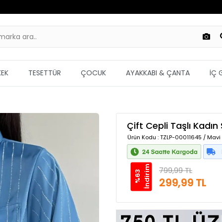
KEK
TESETTÜR
ÇOCUK
AYAKKABI & ÇANTA
İÇ 
Çift Cepli Taşlı Kadı
Ürün Kodu
: TZLP-00011645 / Mavi
m
799,99 TL
%
6
3
İ
n
d
i
r
i
299,99 TL
Güvenilir Alışveriş