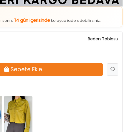
14 gün içerisinde
an sonra
kolayca iade edebilirsiniz.
Beden Tablosu
Sepete Ekle
Yağyeşili