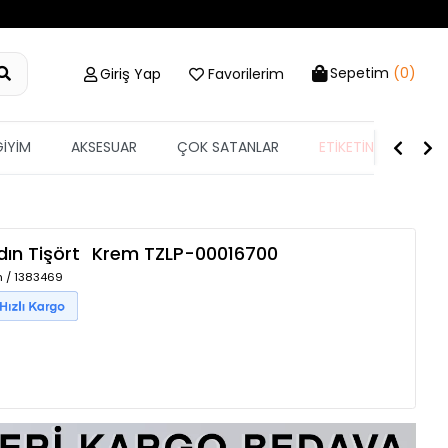
Sepetim
(0)
Giriş Yap
Favorilerim
GİYİM
AKSESUAR
ÇOK SATANLAR
ETİKETİN YARISI
dın Tişört
Krem
TZLP-00016700
m / 1383469