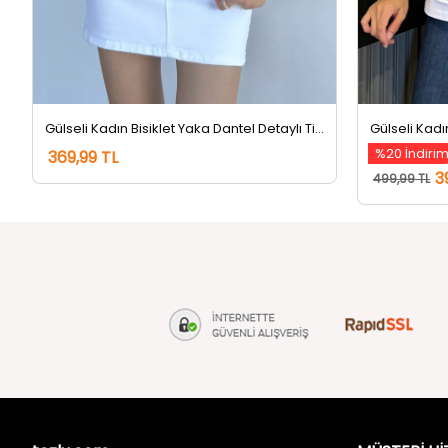
Gülseli Kadın Bisiklet Yaka Dantel Detaylı Tişört Lacivert
Gülseli Kadı
%20 İndiri
369,99 TL
3
499,99 TL