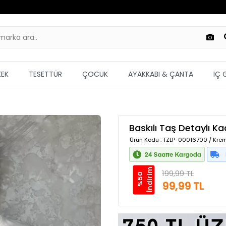
KEK
TESETTÜR
ÇOCUK
AYAKKABI & ÇANTA
İÇ 
Baskılı Taş Detaylı Ka
Ürün Kodu
: TZLP-00016700 / Kre
m
199,99 TL
%
5
0
İ
n
d
i
r
i
99,99 TL