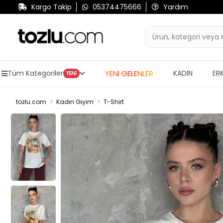
Kargo Takip
05374475666
Yardım
YENİ GELENLER
Tüm Kategoriler
KADIN
ER
YENİ
tozlu.com
Kadın Giyim
T-Shirt