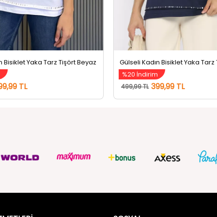
n Bisiklet Yaka Tarz Tişört Beyaz
m
%20 İndirim
99,99 TL
399,99 TL
499,99 TL