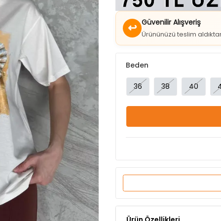
Güvenilir Alışveriş
↩
Ürününüzü teslim aldıkt
Beden
36
38
40
Ürün Özellikleri