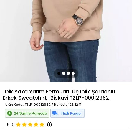
Dik Yaka Yarım Fermuarlı Üç İplik Şardonlu
Erkek Sweatshirt
Bisküvi
TZLP-00012962
Ürün Kodu
: TZLP-00012962 / Bisküvi / 1264241
5.0
(1)