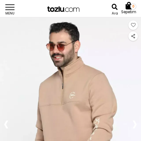
0
Sepetim
Ara
MENU