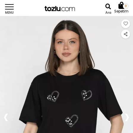
0
Sepetim
Ara
MENU